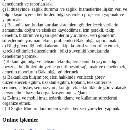
denetlemek ve raporlan1ak.
ç) İl düzeyinde sağlık durumu ve sağlık hizmetlerine ilişkin veri ve
bilgi akışını içeren her türden bilgi sistemleri projelerini yapmak ve
yaptırmak .
d) Bakanlık tarafından kurulan sistemlere gönderilecek verilerin,
zamanında, doğru ve eksiksiz kaydedilmesi için gerekli, takip,
denetim, bildirim ve uyan işlemlerini yürütmek, veri gönderim
süreçlerinde yaşanan teknik problemleri Bakanlığa raporlamak.
e) Bilgi güvenliği politikalarını takip, kontrol ve koordine etmek,
gerekli eğitimleri düzenlemek , bilgi güvenliği konularında
denetleme yapmak.
f) Bakanlığın bilgi ve iletişim teknolojileri alanında yayımladığı
mevzuat hükümlerinin yerine getirilmesini sağlamak ve denetlemek,
denetim raporlarını Bakanlığa göndermek.
g) Bakanlıkça bilişim projeleri hakkında verilecek görev,
düzenlenecek eğitim, uzaktan eğitim, toplantı, telekonferans,
seminer, çalıştay, sempozyum, kongre vb. etkinliklerde görev alacak
personelin il bazında organizasyonunu sağlamak.
ğ) E-İmza ve mobil imza tedarik, idame ve kullanım süreçlerini
organize etmek.
h) İl Sağlık Müdürü tarafından verilen benzeri görevleri yapmak.
Online İşlemler