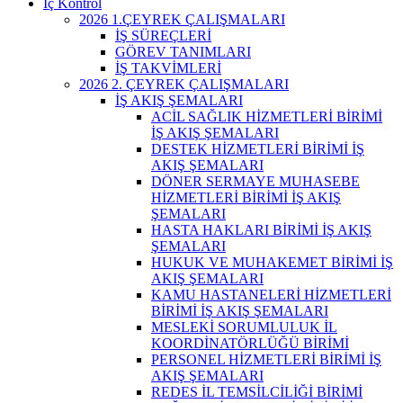
İç Kontrol
2026 1.ÇEYREK ÇALIŞMALARI
İŞ SÜREÇLERİ
GÖREV TANIMLARI
İŞ TAKVİMLERİ
2026 2. ÇEYREK ÇALIŞMALARI
İŞ AKIŞ ŞEMALARI
ACİL SAĞLIK HİZMETLERİ BİRİMİ
İŞ AKIŞ ŞEMALARI
DESTEK HİZMETLERİ BİRİMİ İŞ
AKIŞ ŞEMALARI
DÖNER SERMAYE MUHASEBE
HİZMETLERİ BİRİMİ İŞ AKIŞ
ŞEMALARI
HASTA HAKLARI BİRİMİ İŞ AKIŞ
ŞEMALARI
HUKUK VE MUHAKEMET BİRİMİ İŞ
AKIŞ ŞEMALARI
KAMU HASTANELERİ HİZMETLERİ
BİRİMİ İŞ AKIŞ ŞEMALARI
MESLEKİ SORUMLULUK İL
KOORDİNATÖRLÜĞÜ BİRİMİ
PERSONEL HİZMETLERİ BİRİMİ İŞ
AKIŞ ŞEMALARI
REDES İL TEMSİLCİLİĞİ BİRİMİ