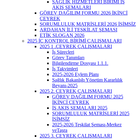
SAĞLIK HİZMETLERİ BİRİMİ İŞ
AKIŞ ŞEMALARI
GÖREV DAĞILIM FORMU 2026 İKİNCİ
ÇEYREK
SORUMLULUK MATRİSLERİ 2026 İSİMSİZ
ARDAHAN İLİ TEŞKİLAT ŞEMASI
ETİK SLOGAN 2026
2025 İÇ KONTROL BİRİMİ ÇALIŞMALARI
2025 1 .ÇEYREK ÇALIŞMALARI
İş Süreçleri
Görev Tanımları
Bilgilendirme Dosyası 1.1.1.
İş Takvimleri
2025-2026 Eylem Planı
Sağlık Bakanlığı Yönetim Kararlılık
Beyanı-2025
2025 2. ÇEYREK ÇALIŞMALARI
GÖREV DAĞILIM FORMU 2025
İKİNCİ ÇEYREK
İŞ AKIŞ ŞEMALARI 2025
SORUMLULUK MATRİSLERİ 2025
İSİMSİZ
2025-2026 Teşkilat Şeması-Merkez
veTaşra
2025 3. ÇEYREK ÇALIŞMALARI