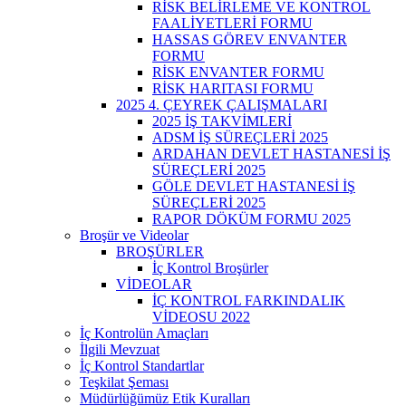
RİSK BELİRLEME VE KONTROL
FAALİYETLERİ FORMU
HASSAS GÖREV ENVANTER
FORMU
RİSK ENVANTER FORMU
RİSK HARITASI FORMU
2025 4. ÇEYREK ÇALIŞMALARI
2025 İŞ TAKVİMLERİ
ADSM İŞ SÜREÇLERİ 2025
ARDAHAN DEVLET HASTANESİ İŞ
SÜREÇLERİ 2025
GÖLE DEVLET HASTANESİ İŞ
SÜREÇLERİ 2025
RAPOR DÖKÜM FORMU 2025
Broşür ve Videolar
BROŞÜRLER
İç Kontrol Broşürler
VİDEOLAR
İÇ KONTROL FARKINDALIK
VİDEOSU 2022
İç Kontrolün Amaçları
İlgili Mevzuat
İç Kontrol Standartlar
Teşkilat Şeması
Müdürlüğümüz Etik Kuralları