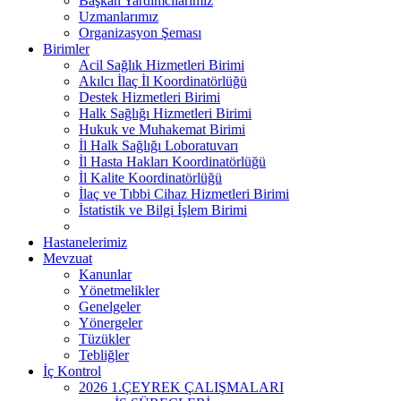
Başkan Yardımcılarımız
Uzmanlarımız
Uzaktan Erişim Prosedürü
Organizasyon Şeması
Birimler
Bilgi Saklama Ortamları Yok Etme Prosedürü
Acil Sağlık Hizmetleri Birimi
Akılcı İlaç İl Koordinatörlüğü
Mal ve Hizmet Alımlarında Bilgi Güvenliği Prosedürü
Destek Hizmetleri Birimi
Halk Sağlığı Hizmetleri Birimi
Erişim Kontrol Prosedürü
Hukuk ve Muhakemat Birimi
İl Halk Sağlığı Loboratuvarı
Varlıkların Kabul Edilebilir Kullanımı Prosedürü
İl Hasta Hakları Koordinatörlüğü
İl Kalite Koordinatörlüğü
İlaç ve Tıbbi Cihaz Hizmetleri Birimi
Temiz Masa-Temiz Ekran Talimatı
İstatistik ve Bilgi İşlem Birimi
İnsan Kaynakları Prosedürü
Hastanelerimiz
Mevzuat
Yedekleme ve Geri Dönüş Testi Prosedürü
Kanunlar
Yönetmelikler
Bilgi Güvenliği Disiplin Prosedürü
Genelgeler
Yönergeler
Tüzükler
Tebliğler
İç Kontrol
2026 1.ÇEYREK ÇALIŞMALARI