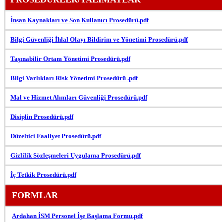
İnsan Kaynakları ve Son Kullanıcı Prosedürü.pdf
Bilgi Güvenliği İhlal Olayı Bildirim ve Yönetimi Prosedürü.pdf
Taşınabilir Ortam Yönetimi Prosedürü.pdf
Bilgi Varlıkları Risk Yönetimi Prosedürü .pdf
Mal ve Hizmet Alımları Güvenliği Prosedürü.pdf
Disiplin Prosedürü.pdf
Düzeltici Faaliyet Prosedürü.pdf
Gizlilik Sözleşmeleri Uygulama Prosedürü.pdf
İç Tetkik Prosedürü.pdf
FORMLAR
Ardahan İSM Personel İşe Başlama Formu.pdf