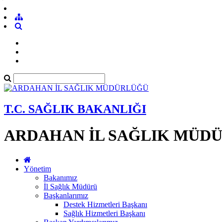
BİLGİ GÜVENLİĞ
ÜST YÖNETİM TAAHHÜTNAMESİ
Bilgi Güvenliği Taahhütnamesi
POLİTİKALAR
T.C. SAĞLIK BAKANLIĞI
Bilgi Güvenliği Yönetim Sistemi(BGYS) Politikası
ARDAHAN İL SAĞLIK MÜD
Parola Politikası
İnternet ve E-Posta Kullanım Politikası
Yönetim
Sosyal Medya ve Sosyal Mühendislik Saldırılarından Korunma Politikası
Bakanımız
İl Sağlık Müdürü
Sistem Odası Fiziksel Güvenlik Politikası
Başkanlarımız
Destek Hizmetleri Başkanı
PROSEDÜRLER/TALİMATLAR
Sağlık Hizmetleri Başkanı