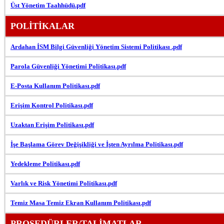
Üst Yönetim Taahhüdü.pdf
POLİTİKALAR
Ardahan İSM Bilgi Güvenliği Yönetim Sistemi Politikası .pdf
Parola Güvenliği Yönetimi Politikası.pdf
E-Posta Kullanım Politikası.pdf
Erişim Kontrol Politikası.pdf
Uzaktan Erişim Politikası.pdf
İşe Başlama Görev Değişikliği ve İşten Ayrılma Politikası.pdf
Yedekleme Politikası.pdf
Varlık ve Risk Yönetimi Politikası.pdf
Temiz Masa Temiz Ekran Kullanım Politikası.pdf
PROSEDÜRLER/TALİMATLAR