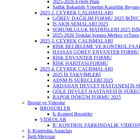
2025-2026 Eylem Planı
Sağlık Bakanlığı Yönetim Kararlılık Beyanı
2025 2. ÇEYREK ÇALIŞMALARI
GÖREV DAĞILIM FORMU 2025 İKİNC
İŞ AKIŞ ŞEMALARI 2025
SORUMLULUK MATRİSLERİ 2025 İSİ
2025-2026 Teşkilat Şeması-Merkez veTaşra
2025 3. ÇEYREK ÇALIŞMALARI
RİSK BELİRLEME VE KONTROL FAA
HASSAS GÖREV ENVANTER FORMU
RİSK ENVANTER FORMU
RİSK HARITASI FORMU
2025 4. ÇEYREK ÇALIŞMALARI
2025 İŞ TAKVİMLERİ
ADSM İŞ SÜREÇLERİ 2025
ARDAHAN DEVLET HASTANESİ İŞ SÜ
GÖLE DEVLET HASTANESİ İŞ SÜREÇ
RAPOR DÖKÜM FORMU 2025
Broşür ve Videolar
BROŞÜRLER
İç Kontrol Broşürler
VİDEOLAR
İÇ KONTROL FARKINDALIK VİDEOSU
İç Kontrolün Amaçları
İlgili Mevzuat