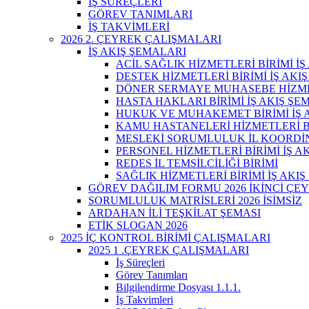
İŞ SÜREÇLERİ
GÖREV TANIMLARI
İŞ TAKVİMLERİ
2026 2. ÇEYREK ÇALIŞMALARI
İŞ AKIŞ ŞEMALARI
ACİL SAĞLIK HİZMETLERİ BİRİMİ İ
DESTEK HİZMETLERİ BİRİMİ İŞ AKI
DÖNER SERMAYE MUHASEBE HİZMET
HASTA HAKLARI BİRİMİ İŞ AKIŞ ŞE
HUKUK VE MUHAKEMET BİRİMİ İŞ 
KAMU HASTANELERİ HİZMETLERİ Bİ
MESLEKİ SORUMLULUK İL KOORDİ
PERSONEL HİZMETLERİ BİRİMİ İŞ A
REDES İL TEMSİLCİLİĞİ BİRİMİ
SAĞLIK HİZMETLERİ BİRİMİ İŞ AKI
GÖREV DAĞILIM FORMU 2026 İKİNCİ ÇE
SORUMLULUK MATRİSLERİ 2026 İSİMSİZ
ARDAHAN İLİ TEŞKİLAT ŞEMASI
ETİK SLOGAN 2026
2025 İÇ KONTROL BİRİMİ ÇALIŞMALARI
2025 1 .ÇEYREK ÇALIŞMALARI
İş Süreçleri
Görev Tanımları
Bilgilendirme Dosyası 1.1.1.
İş Takvimleri