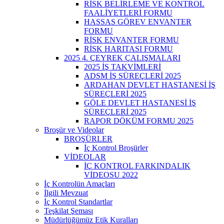
RİSK BELİRLEME VE KONTROL
FAALİYETLERİ FORMU
HASSAS GÖREV ENVANTER
FORMU
RİSK ENVANTER FORMU
RİSK HARITASI FORMU
2025 4. ÇEYREK ÇALIŞMALARI
2025 İŞ TAKVİMLERİ
ADSM İŞ SÜREÇLERİ 2025
ARDAHAN DEVLET HASTANESİ İŞ
SÜREÇLERİ 2025
GÖLE DEVLET HASTANESİ İŞ
SÜREÇLERİ 2025
RAPOR DÖKÜM FORMU 2025
Broşür ve Videolar
BROŞÜRLER
İç Kontrol Broşürler
VİDEOLAR
İÇ KONTROL FARKINDALIK
VİDEOSU 2022
İç Kontrolün Amaçları
İlgili Mevzuat
İç Kontrol Standartlar
Teşkilat Şeması
Müdürlüğümüz Etik Kuralları