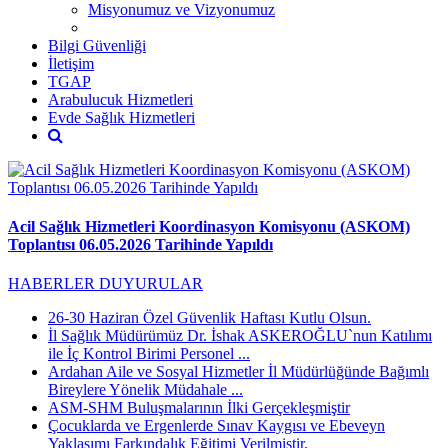
Misyonumuz ve Vizyonumuz
Bilgi Güvenliği
İletişim
TGAP
Arabulucuk Hizmetleri
Evde Sağlık Hizmetleri
Acil Sağlık Hizmetleri Koordinasyon Komisyonu (ASKOM)
Toplantısı 06.05.2026 Tarihinde Yapıldı
HABERLER
DUYURULAR
26-30 Haziran Özel Güvenlik Haftası Kutlu Olsun.
İl Sağlık Müdürümüz Dr. İshak ASKEROĞLU`nun Katılımı
ile İç Kontrol Birimi Personel ...
Ardahan Aile ve Sosyal Hizmetler İl Müdürlüğünde Bağımlı
Bireylere Yönelik Müdahale ...
ASM-SHM Buluşmalarının İlki Gerçekleşmiştir
Çocuklarda ve Ergenlerde Sınav Kaygısı ve Ebeveyn
Yaklaşımı Farkındalık Eğitimi Verilmiştir.