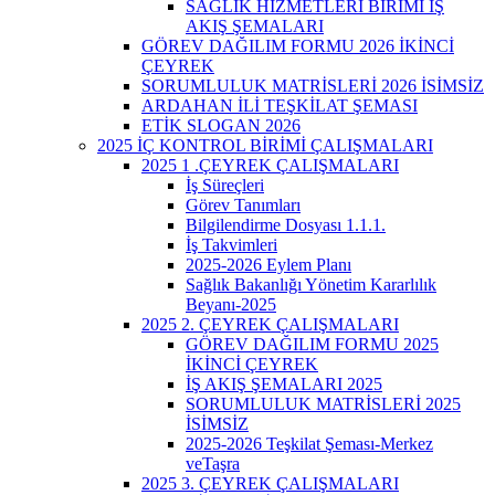
SAĞLIK HİZMETLERİ BİRİMİ İŞ
AKIŞ ŞEMALARI
GÖREV DAĞILIM FORMU 2026 İKİNCİ
ÇEYREK
SORUMLULUK MATRİSLERİ 2026 İSİMSİZ
ARDAHAN İLİ TEŞKİLAT ŞEMASI
ETİK SLOGAN 2026
2025 İÇ KONTROL BİRİMİ ÇALIŞMALARI
2025 1 .ÇEYREK ÇALIŞMALARI
İş Süreçleri
Görev Tanımları
Bilgilendirme Dosyası 1.1.1.
İş Takvimleri
2025-2026 Eylem Planı
Sağlık Bakanlığı Yönetim Kararlılık
Beyanı-2025
2025 2. ÇEYREK ÇALIŞMALARI
GÖREV DAĞILIM FORMU 2025
İKİNCİ ÇEYREK
İŞ AKIŞ ŞEMALARI 2025
SORUMLULUK MATRİSLERİ 2025
İSİMSİZ
2025-2026 Teşkilat Şeması-Merkez
veTaşra
2025 3. ÇEYREK ÇALIŞMALARI