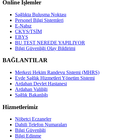
Online İşlemler
Sağlıkta Buluşma Noktası
Personel Bilgi Sistemleri
E-Nabız
ÇKYS/TSİM
EBYS
BU TEST NEREDE YAPILIYOR
Bilgi Güvenliği Olay Bildirimi
BAĞLANTILAR
Merkezi Hekim Randevu Sistemi (MHRS)
Evde Sağlık Hizmetleri Yönetim Sistemi
Ardahan Devlet Hastanesi
Ardahan Valiliği
Sağlık Bakanlığı
Hizmetlerimiz
Nöbetçi Eczaneler
Dahili Telefon Numaraları
Bilgi Güvenliği
Bilgi Edinme