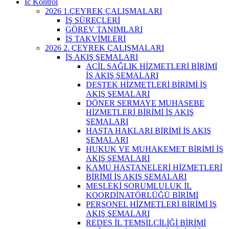
İç Kontrol
2026 1.ÇEYREK ÇALIŞMALARI
İŞ SÜREÇLERİ
GÖREV TANIMLARI
İŞ TAKVİMLERİ
2026 2. ÇEYREK ÇALIŞMALARI
İŞ AKIŞ ŞEMALARI
ACİL SAĞLIK HİZMETLERİ BİRİMİ
İŞ AKIŞ ŞEMALARI
DESTEK HİZMETLERİ BİRİMİ İŞ
AKIŞ ŞEMALARI
DÖNER SERMAYE MUHASEBE
HİZMETLERİ BİRİMİ İŞ AKIŞ
ŞEMALARI
HASTA HAKLARI BİRİMİ İŞ AKIŞ
ŞEMALARI
HUKUK VE MUHAKEMET BİRİMİ İŞ
AKIŞ ŞEMALARI
KAMU HASTANELERİ HİZMETLERİ
BİRİMİ İŞ AKIŞ ŞEMALARI
MESLEKİ SORUMLULUK İL
KOORDİNATÖRLÜĞÜ BİRİMİ
PERSONEL HİZMETLERİ BİRİMİ İŞ
AKIŞ ŞEMALARI
REDES İL TEMSİLCİLİĞİ BİRİMİ